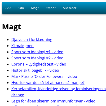
A33
Om
Magt
Emner
Alle sider
Magt
Djævelen i forklædning
Klimaløgnen
Sport som ideologi #1 - video
Sport som ideologi #2 - video
Corona = Lydighedstest - video
Historisk tilbageblik - video
Mark Passio 'Order Followers' - video
Hvorfor var det så let at narre så mange?
Kernefamilien, Kvindefrigørelsen og feminiseringen a
drenge
Løgn for åben skærm om immunforsvar - video