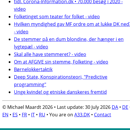
tidl. Corona-Information.dk • 70.000 besøg i 2020 -
video
Folketinget som teater for folket - video
Hvilken myndighed gav MF ordre om at lukke DK ned
- video
De stemmer på en dum blondine, der hænger i en
lygtepæl - video
Skal alle have stemmeret? - video
Om at AFGIVE sin stemme, Folketing - video
Børnelokkertaktik
Deep State, Konspirationsteori, "Predictive
programming"
Unge kvinde! og etniske danskeres fremtid
© Michael Maardt 2026 • Last update: 30 July 2026
DA
•
DE
EN
•
ES
•
FR
•
IT
•
RU
• You are on
A33.DK
•
Contact