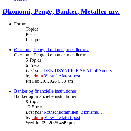
Økonomi, Penge, Banker, Metaller mv.
Forum
Topics
Posts
Last post
Økonomi, Penge, kontanter, metaller mv.
Økonomi, Penge, kontanter, metaller mv.
5
Topics
6
Posts
Last post
DEN USYNLIGE SKAT, af Anders …
by
admin
View the latest post
Fri Feb 20, 2026 6:33 am
Banker og financielle institutioner
Banker og financielle institutioner
8
Topics
12
Posts
Last post
Rothschildfamilien, Zionisme,…
by
admin
View the latest post
Wed Jul 09, 2025 4:49 pm