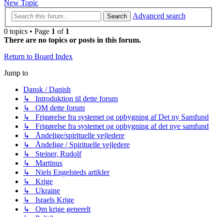
New Topic
Advanced search
Search
0 topics • Page
1
of
1
There are no topics or posts in this forum.
Return to Board Index
Jump to
Dansk / Danish
↳ Introduktion til dette forum
↳ OM dette forum
↳ Frigørelse fra systemet og opbygning af Det ny Samfund
↳ Frigørelse fra systemet og opbygning af det nye samfund
↳ Åndelige/spirituelle vejledere
↳ Åndelige / Spirituelle vejledere
↳ Steiner, Rudolf
↳ Martinus
↳ Niels Engelsteds artikler
↳ Krige
↳ Ukraine
↳ Israels Krige
↳ Om krige generelt