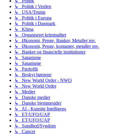
↳ Politik
↳ Politik i Verden
↳ USA/Trump
↳ Politik i Europa
↳ Politik i Danmark
↳ Klima
↳ Organiseret kriminalitet
↳ Økonomi, Penge, Banker, Metaller mv.
↳ Økonomi, Penge, kontanter, metaller mv.
↳ Banker og financielle institutioner
↳ Satanisme
↳ Satanisme
↳ Pædofili
↳ Beskyt børnene
↳ New World Order - NWO
↳ New World Order
↳ Medier
↳ Danske medier
↳ Danske hjemmesider
↳ AI - Kunstig Intelligens
↳ ET/UFO/UAP
↳ ET/UFO/UAP
↳ Sundhed/Sygdom
↳ Cancer