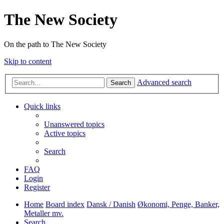
The New Society
On the path to The New Society
Skip to content
Advanced search
Search
Quick links
Unanswered topics
Active topics
Search
FAQ
Login
Register
Home
Board index
Dansk / Danish
Økonomi, Penge, Banker,
Metaller mv.
Search