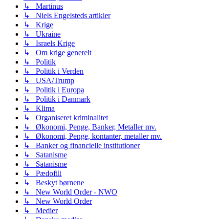
↳ Martinus
↳ Niels Engelsteds artikler
↳ Krige
↳ Ukraine
↳ Israels Krige
↳ Om krige generelt
↳ Politik
↳ Politik i Verden
↳ USA/Trump
↳ Politik i Europa
↳ Politik i Danmark
↳ Klima
↳ Organiseret kriminalitet
↳ Økonomi, Penge, Banker, Metaller mv.
↳ Økonomi, Penge, kontanter, metaller mv.
↳ Banker og financielle institutioner
↳ Satanisme
↳ Satanisme
↳ Pædofili
↳ Beskyt børnene
↳ New World Order - NWO
↳ New World Order
↳ Medier