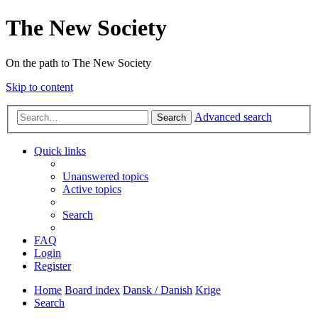
The New Society
On the path to The New Society
Skip to content
Advanced search
Search
Quick links
Unanswered topics
Active topics
Search
FAQ
Login
Register
Home
Board index
Dansk / Danish
Krige
Search