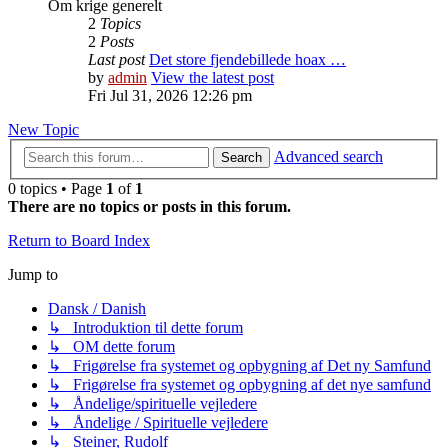
Om krige generelt
2
Topics
2
Posts
Last post
Det store fjendebillede hoax …
by
admin
View the latest post
Fri Jul 31, 2026 12:26 pm
New Topic
Advanced search
Search
0 topics • Page
1
of
1
There are no topics or posts in this forum.
Return to Board Index
Jump to
Dansk / Danish
↳ Introduktion til dette forum
↳ OM dette forum
↳ Frigørelse fra systemet og opbygning af Det ny Samfund
↳ Frigørelse fra systemet og opbygning af det nye samfund
↳ Åndelige/spirituelle vejledere
↳ Åndelige / Spirituelle vejledere
↳ Steiner, Rudolf