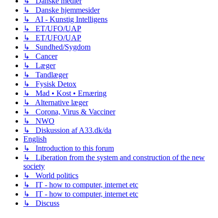
↳ Danske medier
↳ Danske hjemmesider
↳ AI - Kunstig Intelligens
↳ ET/UFO/UAP
↳ ET/UFO/UAP
↳ Sundhed/Sygdom
↳ Cancer
↳ Læger
↳ Tandlæger
↳ Fysisk Detox
↳ Mad • Kost • Ernæring
↳ Alternative læger
↳ Corona, Virus & Vacciner
↳ NWO
↳ Diskussion af A33.dk/da
English
↳ Introduction to this forum
↳ Liberation from the system and construction of the new
society
↳ World politics
↳ IT - how to computer, internet etc
↳ IT - how to computer, internet etc
↳ Discuss