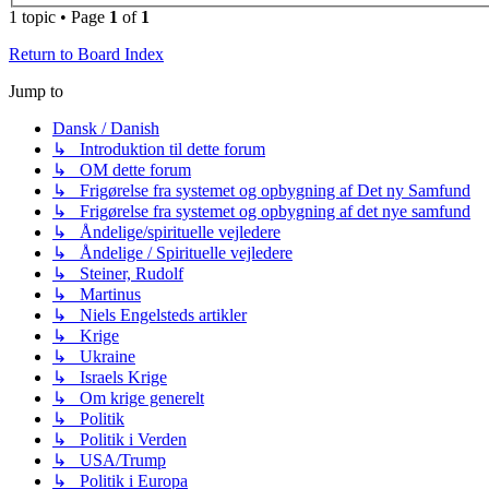
1 topic • Page
1
of
1
Return to Board Index
Jump to
Dansk / Danish
↳ Introduktion til dette forum
↳ OM dette forum
↳ Frigørelse fra systemet og opbygning af Det ny Samfund
↳ Frigørelse fra systemet og opbygning af det nye samfund
↳ Åndelige/spirituelle vejledere
↳ Åndelige / Spirituelle vejledere
↳ Steiner, Rudolf
↳ Martinus
↳ Niels Engelsteds artikler
↳ Krige
↳ Ukraine
↳ Israels Krige
↳ Om krige generelt
↳ Politik
↳ Politik i Verden
↳ USA/Trump
↳ Politik i Europa