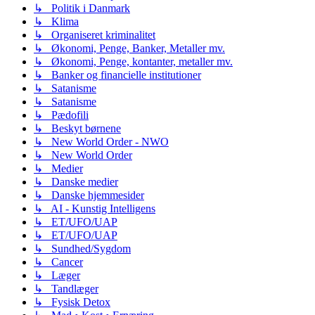
↳ Politik i Danmark
↳ Klima
↳ Organiseret kriminalitet
↳ Økonomi, Penge, Banker, Metaller mv.
↳ Økonomi, Penge, kontanter, metaller mv.
↳ Banker og financielle institutioner
↳ Satanisme
↳ Satanisme
↳ Pædofili
↳ Beskyt børnene
↳ New World Order - NWO
↳ New World Order
↳ Medier
↳ Danske medier
↳ Danske hjemmesider
↳ AI - Kunstig Intelligens
↳ ET/UFO/UAP
↳ ET/UFO/UAP
↳ Sundhed/Sygdom
↳ Cancer
↳ Læger
↳ Tandlæger
↳ Fysisk Detox