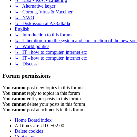
↳ Mad • Kost • Ernæring
↳ Alternative læger
↳ Corona, Virus & Vacciner
↳ NWO
↳ Diskussion af A33.dk/da
English
↳ Introduction to this forum
↳ Liberation from the system and construction of the new soc
↳ World politics
↳ IT - how to computer, internet etc
↳ IT - how to computer, internet etc
↳ Discuss
Forum permissions
You
cannot
post new topics in this forum
You
cannot
reply to topics in this forum
You
cannot
edit your posts in this forum
You
cannot
delete your posts in this forum
You
cannot
post attachments in this forum
Home
Board index
All times are
UTC+02:00
Delete cookies
Contact us