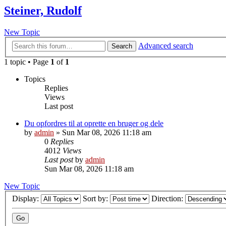
Steiner, Rudolf
New Topic
Advanced search
Search
1 topic • Page
1
of
1
Topics
Replies
Views
Last post
Du opfordres til at oprette en bruger og dele
by
admin
»
Sun Mar 08, 2026 11:18 am
0
Replies
4012
Views
Last post
by
admin
Sun Mar 08, 2026 11:18 am
New Topic
Display:
Sort by:
Direction: