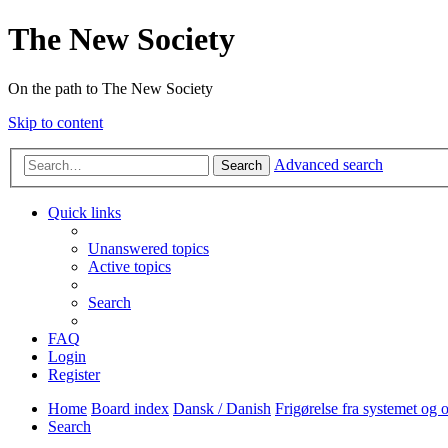
The New Society
On the path to The New Society
Skip to content
Advanced search
Search
Quick links
Unanswered topics
Active topics
Search
FAQ
Login
Register
Home
Board index
Dansk / Danish
Frigørelse fra systemet og
Search