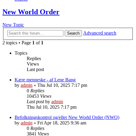
New World Order
New Topic
Advanced search
Search
2 topics • Page
1
of
1
Topics
Replies
Views
Last post
Kære menneske - af Lene Bang
by
admin
»
Thu Jul 10, 2025 7:17 pm
0
Replies
10453
Views
Last post
by
admin
Thu Jul 10, 2025 7:17 pm
Befolkningskontrol og/eller New World Order (NWO)
by
admin
»
Fri Apr 18, 2025 9:36 am
0
Replies
3841
Views