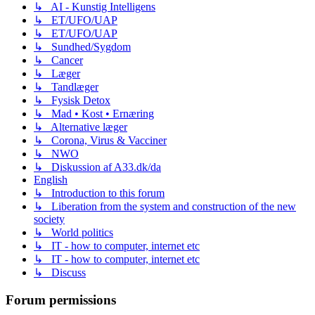
↳ AI - Kunstig Intelligens
↳ ET/UFO/UAP
↳ ET/UFO/UAP
↳ Sundhed/Sygdom
↳ Cancer
↳ Læger
↳ Tandlæger
↳ Fysisk Detox
↳ Mad • Kost • Ernæring
↳ Alternative læger
↳ Corona, Virus & Vacciner
↳ NWO
↳ Diskussion af A33.dk/da
English
↳ Introduction to this forum
↳ Liberation from the system and construction of the new
society
↳ World politics
↳ IT - how to computer, internet etc
↳ IT - how to computer, internet etc
↳ Discuss
Forum permissions