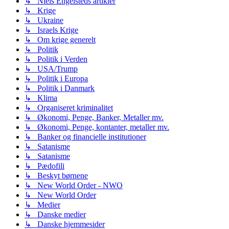
↳ Niels Engelsteds artikler
↳ Krige
↳ Ukraine
↳ Israels Krige
↳ Om krige generelt
↳ Politik
↳ Politik i Verden
↳ USA/Trump
↳ Politik i Europa
↳ Politik i Danmark
↳ Klima
↳ Organiseret kriminalitet
↳ Økonomi, Penge, Banker, Metaller mv.
↳ Økonomi, Penge, kontanter, metaller mv.
↳ Banker og financielle institutioner
↳ Satanisme
↳ Satanisme
↳ Pædofili
↳ Beskyt børnene
↳ New World Order - NWO
↳ New World Order
↳ Medier
↳ Danske medier
↳ Danske hjemmesider