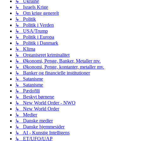
↳ Ukraine
↳ Israels Krige
↳ Om krige generelt
↳ Politik
↳ Politik i Verden
↳ USA/Trump
↳ Politik i Europa
↳ Politik i Danmark
↳ Klima
↳ Organiseret kriminalitet
↳ Økonomi, Penge, Banker, Metaller mv.
↳ Økonomi, Penge, kontanter, metaller mv.
↳ Banker og financielle institutioner
↳ Satanisme
↳ Satanisme
↳ Pædofili
↳ Beskyt børnene
↳ New World Order - NWO
↳ New World Order
↳ Medier
↳ Danske medier
↳ Danske hjemmesider
↳ AI - Kunstig Intelligens
↳ ET/UFO/UAP