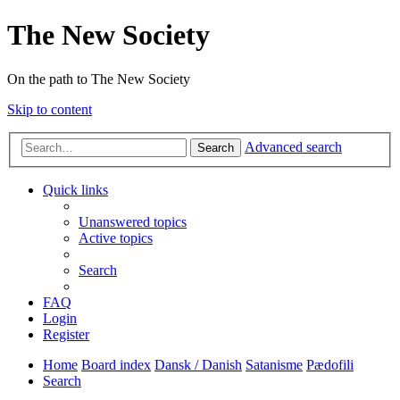
The New Society
On the path to The New Society
Skip to content
Advanced search
Search
Quick links
Unanswered topics
Active topics
Search
FAQ
Login
Register
Home
Board index
Dansk / Danish
Satanisme
Pædofili
Search