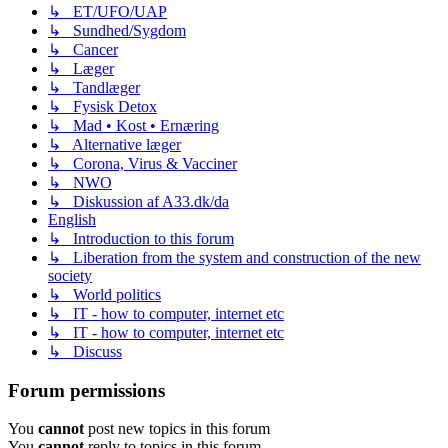
↳ ET/UFO/UAP
↳ Sundhed/Sygdom
↳ Cancer
↳ Læger
↳ Tandlæger
↳ Fysisk Detox
↳ Mad • Kost • Ernæring
↳ Alternative læger
↳ Corona, Virus & Vacciner
↳ NWO
↳ Diskussion af A33.dk/da
English
↳ Introduction to this forum
↳ Liberation from the system and construction of the new
society
↳ World politics
↳ IT - how to computer, internet etc
↳ IT - how to computer, internet etc
↳ Discuss
Forum permissions
You
cannot
post new topics in this forum
You
cannot
reply to topics in this forum