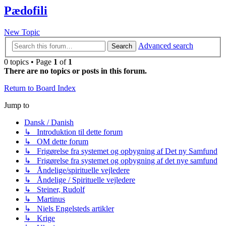
Pædofili
New Topic
Advanced search
Search
0 topics • Page
1
of
1
There are no topics or posts in this forum.
Return to Board Index
Jump to
Dansk / Danish
↳ Introduktion til dette forum
↳ OM dette forum
↳ Frigørelse fra systemet og opbygning af Det ny Samfund
↳ Frigørelse fra systemet og opbygning af det nye samfund
↳ Åndelige/spirituelle vejledere
↳ Åndelige / Spirituelle vejledere
↳ Steiner, Rudolf
↳ Martinus
↳ Niels Engelsteds artikler
↳ Krige