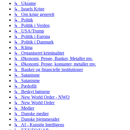
↳ Ukraine
↳ Israels Krige
↳ Om krige generelt
↳ Politik
↳ Politik i Verden
↳ USA/Trump
↳ Politik i Europa
↳ Politik i Danmark
↳ Klima
↳ Organiseret kriminalitet
↳ Økonomi, Penge, Banker, Metaller mv.
↳ Økonomi, Penge, kontanter, metaller mv.
↳ Banker og financielle institutioner
↳ Satanisme
↳ Satanisme
↳ Pædofili
↳ Beskyt børnene
↳ New World Order - NWO
↳ New World Order
↳ Medier
↳ Danske medier
↳ Danske hjemmesider
↳ AI - Kunstig Intelligens