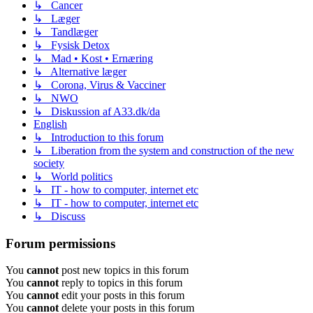
↳ Cancer
↳ Læger
↳ Tandlæger
↳ Fysisk Detox
↳ Mad • Kost • Ernæring
↳ Alternative læger
↳ Corona, Virus & Vacciner
↳ NWO
↳ Diskussion af A33.dk/da
English
↳ Introduction to this forum
↳ Liberation from the system and construction of the new
society
↳ World politics
↳ IT - how to computer, internet etc
↳ IT - how to computer, internet etc
↳ Discuss
Forum permissions
You
cannot
post new topics in this forum
You
cannot
reply to topics in this forum
You
cannot
edit your posts in this forum
You
cannot
delete your posts in this forum