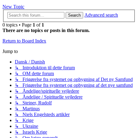
New Topic
Advanced search
Search
0 topics • Page
1
of
1
There are no topics or posts in this forum.
Return to Board Index
Jump to
Dansk / Danish
↳ Introduktion til dette forum
↳ OM dette forum
↳ Frigørelse fra systemet og opbygning af Det ny Samfund
↳ Frigørelse fra systemet og opbygning af det nye samfund
↳ Åndelige/spirituelle vejledere
↳ Åndelige / Spirituelle vejledere
↳ Steiner, Rudolf
↳ Martinus
↳ Niels Engelsteds artikler
↳ Krige
↳ Ukraine
↳ Israels Krige
↳ Om krige generelt