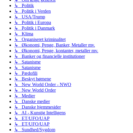
↳ Politik
↳ Politik i Verden
↳ USA/Trump
↳ Politik i Europa
↳ Politik i Danmark
↳ Klima
↳ Organiseret kriminalitet
↳ Økonomi, Penge, Banker, Metaller mv.
↳ Økonomi, Penge, kontanter, metaller mv.
↳ Banker og financielle institutioner
↳ Satanisme
↳ Satanisme
↳ Pædofili
↳ Beskyt børnene
↳ New World Order - NWO
↳ New World Order
↳ Medier
↳ Danske medier
↳ Danske hjemmesider
↳ AI - Kunstig Intelligens
↳ ET/UFO/UAP
↳ ET/UFO/UAP
↳ Sundhed/Sygdom