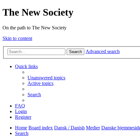
The New Society
On the path to The New Society
Skip to content
Advanced search
Search
Quick links
Unanswered topics
Active topics
Search
FAQ
Login
Register
Home
Board index
Dansk / Danish
Medier
Danske hjemmesid
Search