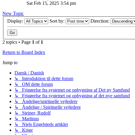
Sat Feb 15, 2025 3:54 pm
New Topic
Display:
Sort by:
Direction:
2 topics • Page
1
of
1
Return to Board Index
Jump to
Dansk / Danish
↳ Introduktion til dette forum
↳ OM dette forum
↳ Frigørelse fra systemet og opbygning af Det ny Samfund
↳ Frigørelse fra systemet og opbygning af det nye samfund
↳ Åndelige/spirituelle vejledere
↳ Åndelige / Spirituelle vejledere
↳ Steiner, Rudolf
↳ Martinus
↳ Niels Engelsteds artikler
↳ Krige