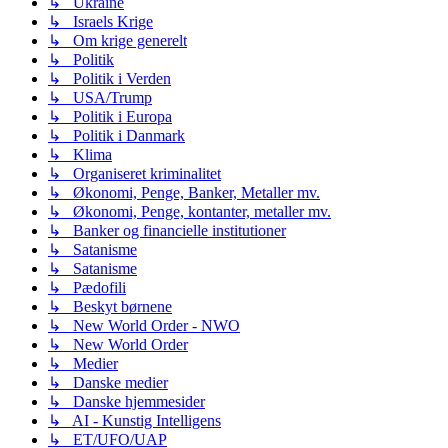
↳ Ukraine
↳ Israels Krige
↳ Om krige generelt
↳ Politik
↳ Politik i Verden
↳ USA/Trump
↳ Politik i Europa
↳ Politik i Danmark
↳ Klima
↳ Organiseret kriminalitet
↳ Økonomi, Penge, Banker, Metaller mv.
↳ Økonomi, Penge, kontanter, metaller mv.
↳ Banker og financielle institutioner
↳ Satanisme
↳ Satanisme
↳ Pædofili
↳ Beskyt børnene
↳ New World Order - NWO
↳ New World Order
↳ Medier
↳ Danske medier
↳ Danske hjemmesider
↳ AI - Kunstig Intelligens
↳ ET/UFO/UAP