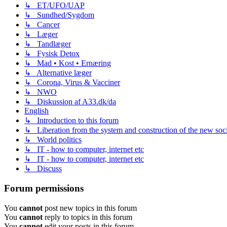
↳ ET/UFO/UAP
↳ Sundhed/Sygdom
↳ Cancer
↳ Læger
↳ Tandlæger
↳ Fysisk Detox
↳ Mad • Kost • Ernæring
↳ Alternative læger
↳ Corona, Virus & Vacciner
↳ NWO
↳ Diskussion af A33.dk/da
English
↳ Introduction to this forum
↳ Liberation from the system and construction of the new soc
↳ World politics
↳ IT - how to computer, internet etc
↳ IT - how to computer, internet etc
↳ Discuss
Forum permissions
You
cannot
post new topics in this forum
You
cannot
reply to topics in this forum
You
cannot
edit your posts in this forum