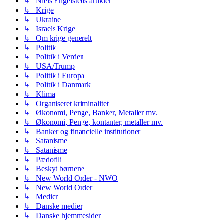
↳ Niels Engelsteds artikler
↳ Krige
↳ Ukraine
↳ Israels Krige
↳ Om krige generelt
↳ Politik
↳ Politik i Verden
↳ USA/Trump
↳ Politik i Europa
↳ Politik i Danmark
↳ Klima
↳ Organiseret kriminalitet
↳ Økonomi, Penge, Banker, Metaller mv.
↳ Økonomi, Penge, kontanter, metaller mv.
↳ Banker og financielle institutioner
↳ Satanisme
↳ Satanisme
↳ Pædofili
↳ Beskyt børnene
↳ New World Order - NWO
↳ New World Order
↳ Medier
↳ Danske medier
↳ Danske hjemmesider