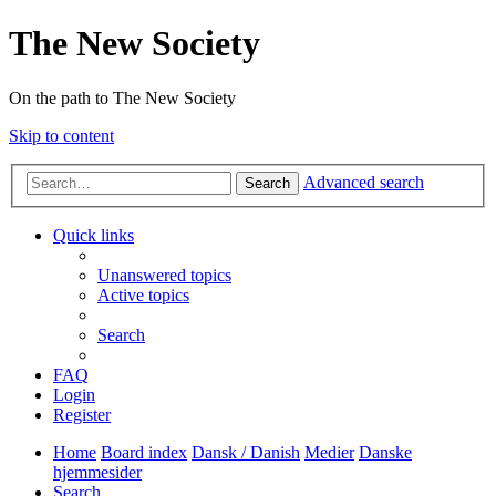
The New Society
On the path to The New Society
Skip to content
Advanced search
Search
Quick links
Unanswered topics
Active topics
Search
FAQ
Login
Register
Home
Board index
Dansk / Danish
Medier
Danske
hjemmesider
Search