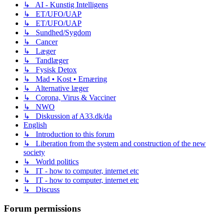
↳ AI - Kunstig Intelligens
↳ ET/UFO/UAP
↳ ET/UFO/UAP
↳ Sundhed/Sygdom
↳ Cancer
↳ Læger
↳ Tandlæger
↳ Fysisk Detox
↳ Mad • Kost • Ernæring
↳ Alternative læger
↳ Corona, Virus & Vacciner
↳ NWO
↳ Diskussion af A33.dk/da
English
↳ Introduction to this forum
↳ Liberation from the system and construction of the new
society
↳ World politics
↳ IT - how to computer, internet etc
↳ IT - how to computer, internet etc
↳ Discuss
Forum permissions