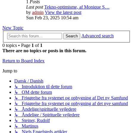
1
Posts
Last post
Tekno-optimisme, af Monique S…
by
admin
View the latest post
Sun Feb 23, 2025 10:54 am
New Topic
Advanced search
Search
0 topics • Page
1
of
1
There are no topics or posts in this forum.
Return to Board Index
Jump to
Dansk / Danish
↳ Introduktion til dette forum
↳ OM dette forum
↳ Frigørelse fra systemet og opbygning af Det ny Samfund
↳ Frigørelse fra systemet og opbygning af det nye samfund
↳ Åndelige/spirituelle vejledere
↳ Åndelige / Spirituelle vejledere
↳ Steiner, Rudolf
↳ Martinus
↳ Niels Engelsteds artikler