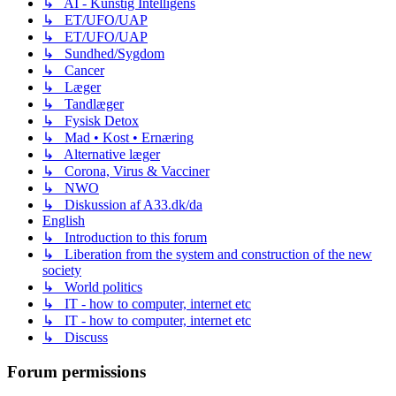
↳ AI - Kunstig Intelligens
↳ ET/UFO/UAP
↳ ET/UFO/UAP
↳ Sundhed/Sygdom
↳ Cancer
↳ Læger
↳ Tandlæger
↳ Fysisk Detox
↳ Mad • Kost • Ernæring
↳ Alternative læger
↳ Corona, Virus & Vacciner
↳ NWO
↳ Diskussion af A33.dk/da
English
↳ Introduction to this forum
↳ Liberation from the system and construction of the new
society
↳ World politics
↳ IT - how to computer, internet etc
↳ IT - how to computer, internet etc
↳ Discuss
Forum permissions