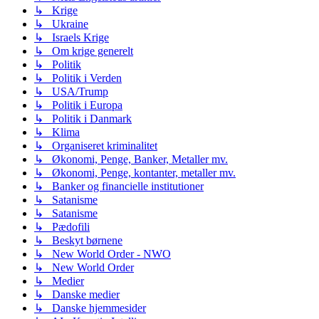
↳ Krige
↳ Ukraine
↳ Israels Krige
↳ Om krige generelt
↳ Politik
↳ Politik i Verden
↳ USA/Trump
↳ Politik i Europa
↳ Politik i Danmark
↳ Klima
↳ Organiseret kriminalitet
↳ Økonomi, Penge, Banker, Metaller mv.
↳ Økonomi, Penge, kontanter, metaller mv.
↳ Banker og financielle institutioner
↳ Satanisme
↳ Satanisme
↳ Pædofili
↳ Beskyt børnene
↳ New World Order - NWO
↳ New World Order
↳ Medier
↳ Danske medier
↳ Danske hjemmesider