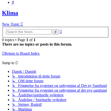
Search
Klima
New Topic
Advanced
Search
search
0 topics • Page
1
of
1
There are no topics or posts in this forum.
Return to Board Index
Jump to
Dansk / Danish
↳ Introduktion til dette forum
↳ OM dette forum
↳ Frigørelse fra systemet og opbygning af Det ny Samfund
↳ Frigørelse fra systemet og opbygning af det nye samfund
↳ Åndelige/spirituelle vejledere
↳ Åndelige / Spirituelle vejledere
↳ Steiner, Rudolf
↳ Martinus