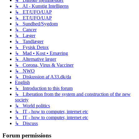
↳ Danske hjemmesider
↳ AI - Kunstig Intelligens
↳ ET/UFO/UAP
↳ ET/UFO/UAP
↳ Sundhed/Sygdom
↳ Cancer
↳ Læger
↳ Tandlæger
↳ Fysisk Detox
↳ Mad • Kost • Ernæring
↳ Alternative læger
↳ Corona, Virus & Vacciner
↳ NWO
↳ Diskussion af A33.dk/da
English
↳ Introduction to this forum
↳ Liberation from the system and construction of the new
society
↳ World politics
↳ IT - how to computer, internet etc
↳ IT - how to computer, internet etc
↳ Discuss
Forum permissions