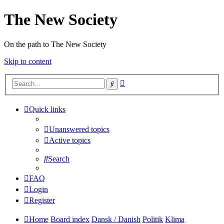
The New Society
On the path to The New Society
Skip to content
Advanced
Search
search
Quick links
Unanswered topics
Active topics
Search
FAQ
Login
Register
Home
Board index
Dansk / Danish
Politik
Klima