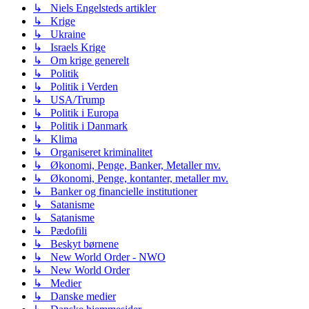
↳ Niels Engelsteds artikler
↳ Krige
↳ Ukraine
↳ Israels Krige
↳ Om krige generelt
↳ Politik
↳ Politik i Verden
↳ USA/Trump
↳ Politik i Europa
↳ Politik i Danmark
↳ Klima
↳ Organiseret kriminalitet
↳ Økonomi, Penge, Banker, Metaller mv.
↳ Økonomi, Penge, kontanter, metaller mv.
↳ Banker og financielle institutioner
↳ Satanisme
↳ Satanisme
↳ Pædofili
↳ Beskyt børnene
↳ New World Order - NWO
↳ New World Order
↳ Medier
↳ Danske medier