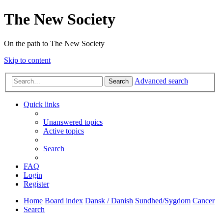
The New Society
On the path to The New Society
Skip to content
Advanced search
Search
Quick links
Unanswered topics
Active topics
Search
FAQ
Login
Register
Home
Board index
Dansk / Danish
Sundhed/Sygdom
Cancer
Search