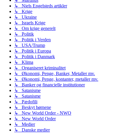
↳ Martinus
↳ Niels Engelsteds artikler
↳ Krige
↳ Ukraine
↳ Israels Krige
↳ Om krige generelt
↳ Politik
↳ Politik i Verden
↳ USA/Trump
↳ Politik i Europa
↳ Politik i Danmark
↳ Klima
↳ Organiseret kriminalitet
↳ Økonomi, Penge, Banker, Metaller mv.
↳ Økonomi, Penge, kontanter, metaller mv.
↳ Banker og financielle institutioner
↳ Satanisme
↳ Satanisme
↳ Pædofili
↳ Beskyt børnene
↳ New World Order - NWO
↳ New World Order
↳ Medier
↳ Danske medier