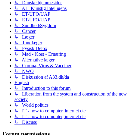
↳ Danske hjemmesider
↳ AI - Kunstig Intelligens
↳ ET/UFO/UAP
↳ ET/UFO/UAP
↳ Sundhed/Sygdom
↳ Cancer
↳ Læger
↳ Tandlæger
↳ Fysisk Detox
↳ Mad • Kost • Ernæring
↳ Alternative læger
↳ Corona, Virus & Vacciner
↳ NWO
↳ Diskussion af A33.dk/da
English
↳ Introduction to this forum
↳ Liberation from the system and construction of the new
society
↳ World politics
↳ IT - how to computer, internet etc
↳ IT - how to computer, internet etc
↳ Discuss
Forum permissions