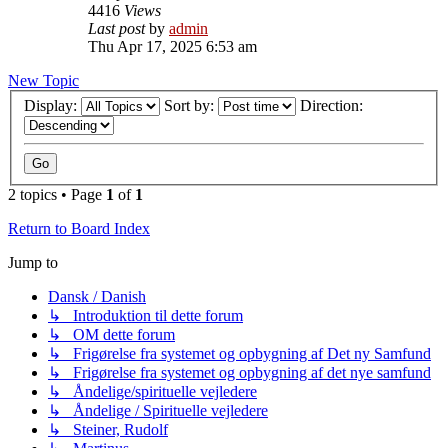
4416
Views
Last post
by
admin
Thu Apr 17, 2025 6:53 am
New Topic
Display:
Sort by:
Direction:
2 topics • Page
1
of
1
Return to Board Index
Jump to
Dansk / Danish
↳ Introduktion til dette forum
↳ OM dette forum
↳ Frigørelse fra systemet og opbygning af Det ny Samfund
↳ Frigørelse fra systemet og opbygning af det nye samfund
↳ Åndelige/spirituelle vejledere
↳ Åndelige / Spirituelle vejledere
↳ Steiner, Rudolf