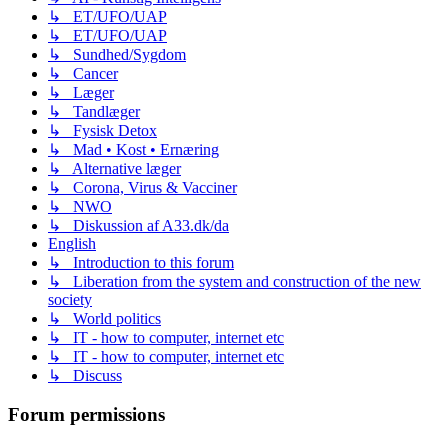
↳ ET/UFO/UAP
↳ ET/UFO/UAP
↳ Sundhed/Sygdom
↳ Cancer
↳ Læger
↳ Tandlæger
↳ Fysisk Detox
↳ Mad • Kost • Ernæring
↳ Alternative læger
↳ Corona, Virus & Vacciner
↳ NWO
↳ Diskussion af A33.dk/da
English
↳ Introduction to this forum
↳ Liberation from the system and construction of the new
society
↳ World politics
↳ IT - how to computer, internet etc
↳ IT - how to computer, internet etc
↳ Discuss
Forum permissions