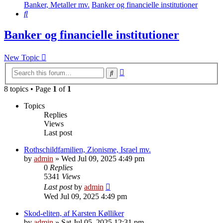
Banker, Metaller mv.
Banker og financielle institutioner
Search
Banker og financielle institutioner
New Topic
Advanced
Search
search
8 topics • Page
1
of
1
Topics
Replies
Views
Last post
Rothschildfamilien, Zionisme, Israel mv.
by
admin
»
Wed Jul 09, 2025 4:49 pm
0
Replies
5341
Views
Last post
by
admin
Wed Jul 09, 2025 4:49 pm
Skod-eliten, af Karsten Kølliker
by
admin
»
Sat Jul 05, 2025 12:31 pm