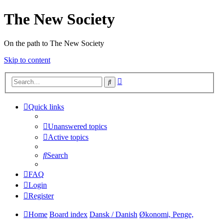
The New Society
On the path to The New Society
Skip to content
Advanced
Search
search
Quick links
Unanswered topics
Active topics
Search
FAQ
Login
Register
Home
Board index
Dansk / Danish
Økonomi, Penge,