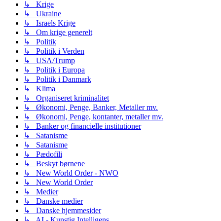
↳ Krige
↳ Ukraine
↳ Israels Krige
↳ Om krige generelt
↳ Politik
↳ Politik i Verden
↳ USA/Trump
↳ Politik i Europa
↳ Politik i Danmark
↳ Klima
↳ Organiseret kriminalitet
↳ Økonomi, Penge, Banker, Metaller mv.
↳ Økonomi, Penge, kontanter, metaller mv.
↳ Banker og financielle institutioner
↳ Satanisme
↳ Satanisme
↳ Pædofili
↳ Beskyt børnene
↳ New World Order - NWO
↳ New World Order
↳ Medier
↳ Danske medier
↳ Danske hjemmesider
↳ AI - Kunstig Intelligens