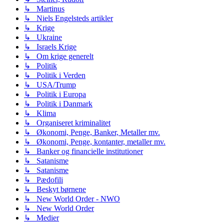
↳ Martinus
↳ Niels Engelsteds artikler
↳ Krige
↳ Ukraine
↳ Israels Krige
↳ Om krige generelt
↳ Politik
↳ Politik i Verden
↳ USA/Trump
↳ Politik i Europa
↳ Politik i Danmark
↳ Klima
↳ Organiseret kriminalitet
↳ Økonomi, Penge, Banker, Metaller mv.
↳ Økonomi, Penge, kontanter, metaller mv.
↳ Banker og financielle institutioner
↳ Satanisme
↳ Satanisme
↳ Pædofili
↳ Beskyt børnene
↳ New World Order - NWO
↳ New World Order
↳ Medier