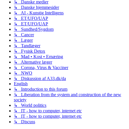
↳ Danske medier
↳ Danske hjemmesider
↳ AI - Kunstig Intelligens
↳ ET/UFO/UAP
↳ ET/UFO/UAP
↳ Sundhed/Sygdom
↳ Cancer
↳ Læger
↳ Tandlæger
↳ Fysisk Detox
↳ Mad • Kost • Ernæring
↳ Alternative læger
↳ Corona, Virus & Vacciner
↳ NWO
↳ Diskussion af A33.dk/da
English
↳ Introduction to this forum
↳ Liberation from the system and construction of the new
society
↳ World politics
↳ IT - how to computer, internet etc
↳ IT - how to computer, internet etc
↳ Discuss