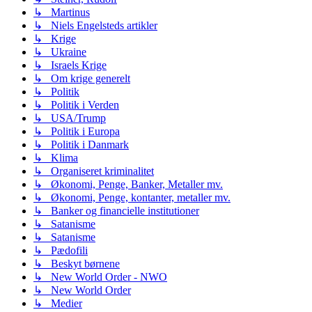
↳ Martinus
↳ Niels Engelsteds artikler
↳ Krige
↳ Ukraine
↳ Israels Krige
↳ Om krige generelt
↳ Politik
↳ Politik i Verden
↳ USA/Trump
↳ Politik i Europa
↳ Politik i Danmark
↳ Klima
↳ Organiseret kriminalitet
↳ Økonomi, Penge, Banker, Metaller mv.
↳ Økonomi, Penge, kontanter, metaller mv.
↳ Banker og financielle institutioner
↳ Satanisme
↳ Satanisme
↳ Pædofili
↳ Beskyt børnene
↳ New World Order - NWO
↳ New World Order
↳ Medier