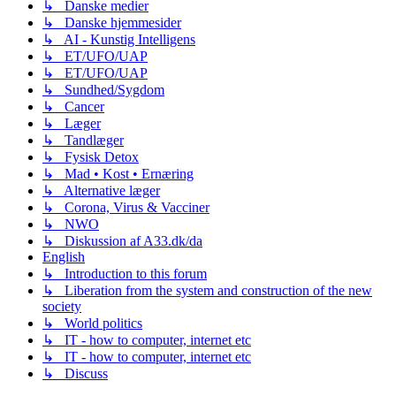
↳ Danske medier
↳ Danske hjemmesider
↳ AI - Kunstig Intelligens
↳ ET/UFO/UAP
↳ ET/UFO/UAP
↳ Sundhed/Sygdom
↳ Cancer
↳ Læger
↳ Tandlæger
↳ Fysisk Detox
↳ Mad • Kost • Ernæring
↳ Alternative læger
↳ Corona, Virus & Vacciner
↳ NWO
↳ Diskussion af A33.dk/da
English
↳ Introduction to this forum
↳ Liberation from the system and construction of the new
society
↳ World politics
↳ IT - how to computer, internet etc
↳ IT - how to computer, internet etc
↳ Discuss