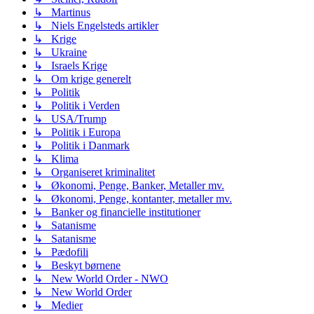
↳ Martinus
↳ Niels Engelsteds artikler
↳ Krige
↳ Ukraine
↳ Israels Krige
↳ Om krige generelt
↳ Politik
↳ Politik i Verden
↳ USA/Trump
↳ Politik i Europa
↳ Politik i Danmark
↳ Klima
↳ Organiseret kriminalitet
↳ Økonomi, Penge, Banker, Metaller mv.
↳ Økonomi, Penge, kontanter, metaller mv.
↳ Banker og financielle institutioner
↳ Satanisme
↳ Satanisme
↳ Pædofili
↳ Beskyt børnene
↳ New World Order - NWO
↳ New World Order
↳ Medier