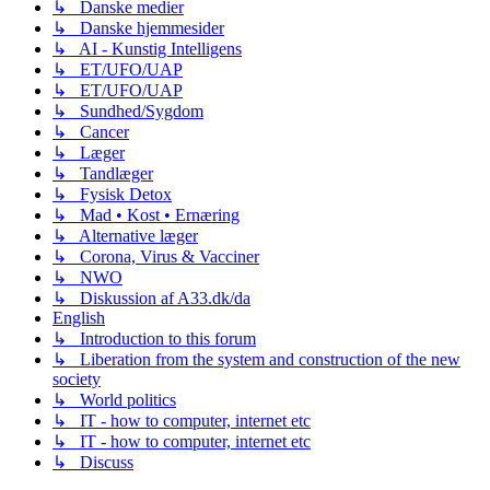
↳ Danske medier
↳ Danske hjemmesider
↳ AI - Kunstig Intelligens
↳ ET/UFO/UAP
↳ ET/UFO/UAP
↳ Sundhed/Sygdom
↳ Cancer
↳ Læger
↳ Tandlæger
↳ Fysisk Detox
↳ Mad • Kost • Ernæring
↳ Alternative læger
↳ Corona, Virus & Vacciner
↳ NWO
↳ Diskussion af A33.dk/da
English
↳ Introduction to this forum
↳ Liberation from the system and construction of the new
society
↳ World politics
↳ IT - how to computer, internet etc
↳ IT - how to computer, internet etc
↳ Discuss