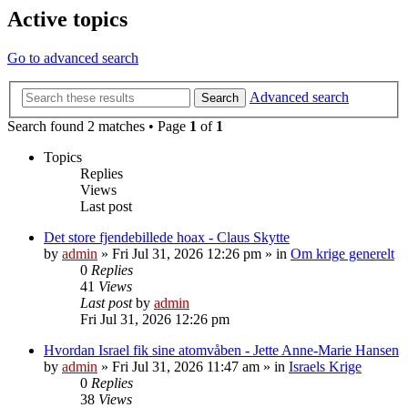
Active topics
Go to advanced search
Advanced search
Search
Search found 2 matches • Page
1
of
1
Topics
Replies
Views
Last post
Det store fjendebillede hoax - Claus Skytte
by
admin
»
Fri Jul 31, 2026 12:26 pm
» in
Om krige generelt
0
Replies
41
Views
Last post
by
admin
Fri Jul 31, 2026 12:26 pm
Hvordan Israel fik sine atomvåben - Jette Anne-Marie Hansen
by
admin
»
Fri Jul 31, 2026 11:47 am
» in
Israels Krige
0
Replies
38
Views