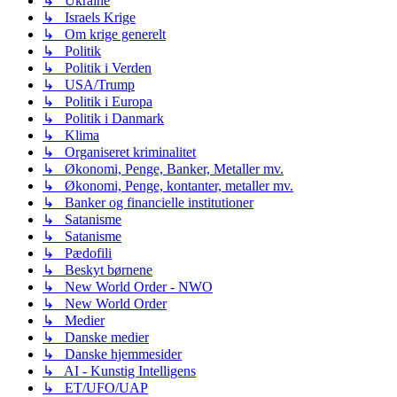
↳ Ukraine
↳ Israels Krige
↳ Om krige generelt
↳ Politik
↳ Politik i Verden
↳ USA/Trump
↳ Politik i Europa
↳ Politik i Danmark
↳ Klima
↳ Organiseret kriminalitet
↳ Økonomi, Penge, Banker, Metaller mv.
↳ Økonomi, Penge, kontanter, metaller mv.
↳ Banker og financielle institutioner
↳ Satanisme
↳ Satanisme
↳ Pædofili
↳ Beskyt børnene
↳ New World Order - NWO
↳ New World Order
↳ Medier
↳ Danske medier
↳ Danske hjemmesider
↳ AI - Kunstig Intelligens
↳ ET/UFO/UAP