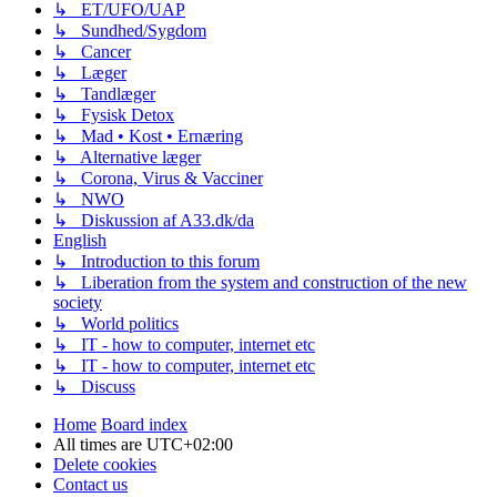
↳ ET/UFO/UAP
↳ Sundhed/Sygdom
↳ Cancer
↳ Læger
↳ Tandlæger
↳ Fysisk Detox
↳ Mad • Kost • Ernæring
↳ Alternative læger
↳ Corona, Virus & Vacciner
↳ NWO
↳ Diskussion af A33.dk/da
English
↳ Introduction to this forum
↳ Liberation from the system and construction of the new
society
↳ World politics
↳ IT - how to computer, internet etc
↳ IT - how to computer, internet etc
↳ Discuss
Home
Board index
All times are
UTC+02:00
Delete cookies
Contact us