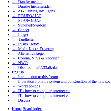
↳ Danske medier
↳ Danske hjemmesider
↳ AI - Kunstig Intelligens
↳ ET/UFO/UAP
↳ ET/UFO/UAP
↳ Sundhed/Sygdom
↳ Cancer
↳ Læger
↳ Tandlæger
↳ Fysisk Detox
↳ Mad • Kost • Ernæring
↳ Alternative læger
↳ Corona, Virus & Vacciner
↳ NWO
↳ Diskussion af A33.dk/da
English
↳ Introduction to this forum
↳ Liberation from the system and construction of the new soc
↳ World politics
↳ IT - how to computer, internet etc
↳ IT - how to computer, internet etc
↳ Discuss
Home
Board index