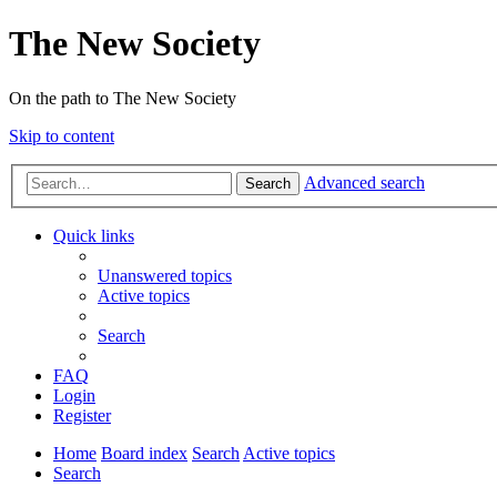
The New Society
On the path to The New Society
Skip to content
Advanced search
Search
Quick links
Unanswered topics
Active topics
Search
FAQ
Login
Register
Home
Board index
Search
Active topics
Search