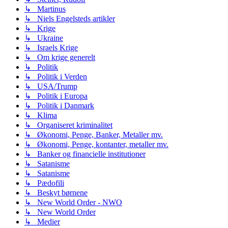
↳ Martinus
↳ Niels Engelsteds artikler
↳ Krige
↳ Ukraine
↳ Israels Krige
↳ Om krige generelt
↳ Politik
↳ Politik i Verden
↳ USA/Trump
↳ Politik i Europa
↳ Politik i Danmark
↳ Klima
↳ Organiseret kriminalitet
↳ Økonomi, Penge, Banker, Metaller mv.
↳ Økonomi, Penge, kontanter, metaller mv.
↳ Banker og financielle institutioner
↳ Satanisme
↳ Satanisme
↳ Pædofili
↳ Beskyt børnene
↳ New World Order - NWO
↳ New World Order
↳ Medier