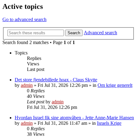
Active topics
Go to advanced search
Advanced search
Search
Search found 2 matches • Page
1
of
1
Topics
Replies
Views
Last post
Det store fjendebillede hoax - Claus Skytte
by
admin
»
Fri Jul 31, 2026 12:26 pm
» in
Om krige generelt
0
Replies
40
Views
Last post
by
admin
Fri Jul 31, 2026 12:26 pm
Hvordan Israel fik sine atomvåben - Jette Anne-Marie Hansen
by
admin
»
Fri Jul 31, 2026 11:47 am
» in
Israels Krige
0
Replies
38
Views