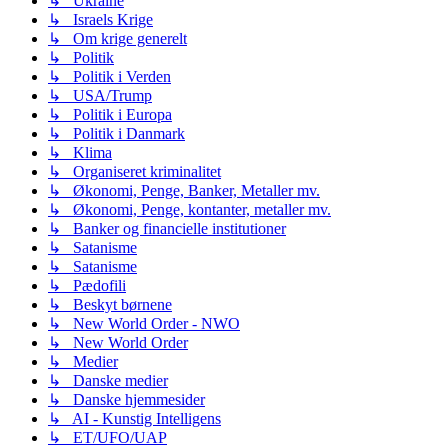
↳ Ukraine
↳ Israels Krige
↳ Om krige generelt
↳ Politik
↳ Politik i Verden
↳ USA/Trump
↳ Politik i Europa
↳ Politik i Danmark
↳ Klima
↳ Organiseret kriminalitet
↳ Økonomi, Penge, Banker, Metaller mv.
↳ Økonomi, Penge, kontanter, metaller mv.
↳ Banker og financielle institutioner
↳ Satanisme
↳ Satanisme
↳ Pædofili
↳ Beskyt børnene
↳ New World Order - NWO
↳ New World Order
↳ Medier
↳ Danske medier
↳ Danske hjemmesider
↳ AI - Kunstig Intelligens
↳ ET/UFO/UAP