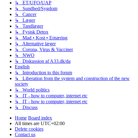
↳ ET/UFO/UAP
↳ Sundhed/Sygdom
↳ Cancer
↳ Læger
↳ Tandlæger
↳ Fysisk Detox
↳ Mad • Kost • Ernæring
↳ Alternative læger
↳ Corona, Virus & Vacciner
↳ NWO
↳ Diskussion af A33.dk/da
English
↳ Introduction to this forum
↳ Liberation from the system and construction of the new
society
↳ World politics
↳ IT - how to computer, internet etc
↳ IT - how to computer, internet etc
↳ Discuss
Home
Board index
All times are
UTC+02:00
Delete cookies
Contact us