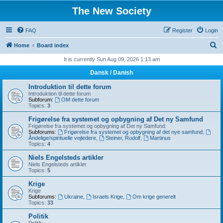
The New Society
FAQ
Register
Login
S
Home
Board index
e
It is currently Sun Aug 09, 2026 1:13 am
a
Dansk / Danish
r
Introduktion til dette forum
c
Introduktion til dette forum
Subforum:
OM dette forum
h
Topics:
3
Frigørelse fra systemet og opbygning af Det ny Samfund
Frigørelse fra systemet og opbygning af Det ny Samfund
Subforums:
Frigørelse fra systemet og opbygning af det nye samfund
,
Åndelige/spirituelle vejledere
,
Steiner, Rudolf
,
Martinus
Topics:
4
Niels Engelsteds artikler
Niels Engelsteds artikler
Topics:
5
Krige
Krige
Subforums:
Ukraine
,
Israels Krige
,
Om krige generelt
Topics:
33
Politik