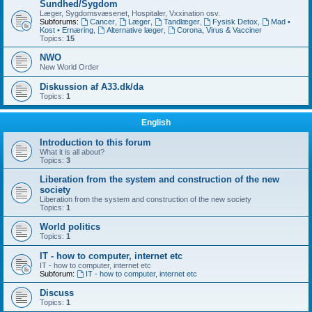
Sundhed/Sygdom
Læger, Sygdomsvæsenet, Hospitaler, Vxxination osv.
Subforums:
Cancer
,
Læger
,
Tandlæger
,
Fysisk Detox
,
Mad •
Kost • Ernæring
,
Alternative læger
,
Corona, Virus & Vacciner
Topics:
15
NWO
New World Order
Diskussion af A33.dk/da
Topics:
1
English
Introduction to this forum
What it is all about?
Topics:
3
Liberation from the system and construction of the new
society
Liberation from the system and construction of the new society
Topics:
1
World politics
Topics:
1
IT - how to computer, internet etc
IT - how to computer, internet etc
Subforum:
IT - how to computer, internet etc
Discuss
Topics:
1