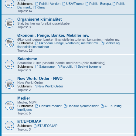
Politik
Subforums:
Politik i Verden
,
USA/Trump
,
Politik i Europa
,
Politik i
Danmark
,
Klima
Topics:
47
Organiseret kriminalitet
Stat, banker og forsikringsselskaber
Topics:
3
Økonomi, Penge, Banker, Metaller mv.
Økonomi, penge, banker, financielle instutioner, kontanter, metaller mv.
Subforums:
Økonomi, Penge, kontanter, metaller mv.
,
Banker og
financielle institutioner
Topics:
13
Satanisme
Sataniske kulter, pædofili, handel med børn (child trafficking)
Subforums:
Satanisme
,
Pædofili
,
Beskyt børnene
Topics:
3
New World Order - NWO
New World Order
Subforum:
New World Order
Topics:
2
Medier
Medier, MSM
Subforums:
Danske medier
,
Danske hjemmesider
,
AI - Kunstig
Intelligens
Topics:
5
ET/UFO/UAP
Subforum:
ET/UFO/UAP
Topics:
3