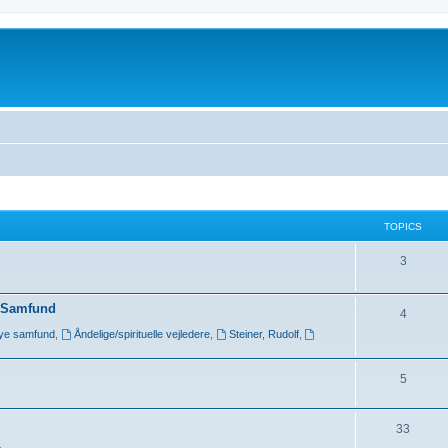
TOPICS
3
y Samfund
4
nye samfund
,
Åndelige/spirituelle vejledere
,
Steiner, Rudolf
,
5
33