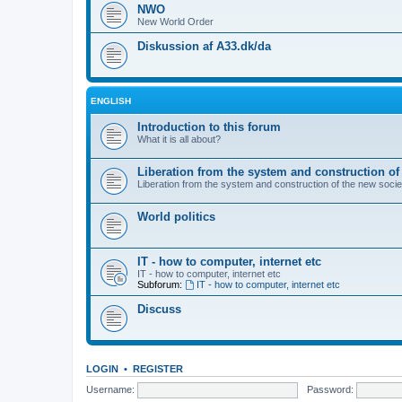
NWO
New World Order
Diskussion af A33.dk/da
ENGLISH
Introduction to this forum
What it is all about?
Liberation from the system and construction of
Liberation from the system and construction of the new socie
World politics
IT - how to computer, internet etc
IT - how to computer, internet etc
Subforum:
IT - how to computer, internet etc
Discuss
LOGIN
•
REGISTER
Username:
Password: