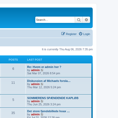
Search
Advanced search
Register
Login
It is currently Thu Aug 06, 2026 7:35 pm
POSTS
LAST POST
Re: Hvem er admin her ?
6
V
by
admin
i
Sat Mar 07, 2026 8:54 pm
e
w
Diskussion af Michaels forsla…
11
t
V
by
admin
h
i
Thu Mar 12, 2026 5:24 pm
e
e
l
w
a
t
SOMMERENS SPÆNDENDE KAPLØB
t
5
h
V
by
admin
e
e
i
Thu Jun 25, 2026 3:24 pm
s
l
e
t
a
w
p
Det store fjendebillede hoax …
t
35
t
o
V
by
admin
e
h
s
i
Fri Jul 31, 2026 12:26 pm