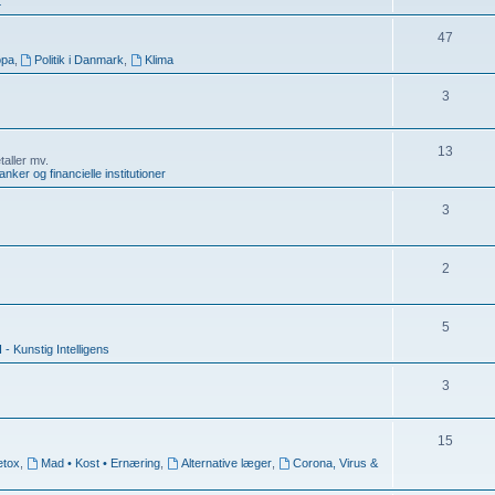
t
47
opa
,
Politik i Danmark
,
Klima
3
13
taller mv.
anker og financielle institutioner
3
2
5
I - Kunstig Intelligens
3
15
etox
,
Mad • Kost • Ernæring
,
Alternative læger
,
Corona, Virus &