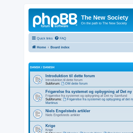
The New Society
On the path to The New Society
Quick links
FAQ
Home
Board index
DANSK / DANISH
Introduktion til dette forum
Introduktion til dette forum
Subforum:
OM dette forum
Frigørelse fra systemet og opbygning af Det n
Frigørelse fra systemet og opbygning af Det ny Samfund
Subforums:
Frigørelse fra systemet og opbygning af det 
Martinus
Niels Engelsteds artikler
Niels Engelsteds artikler
Krige
Krige