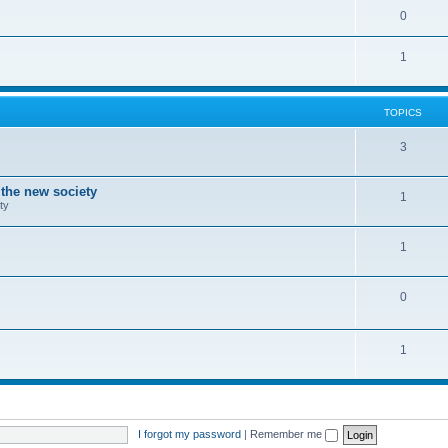
0
1
TOPICS
3
 the new society
1
ty
1
0
1
I forgot my password
|
Remember me