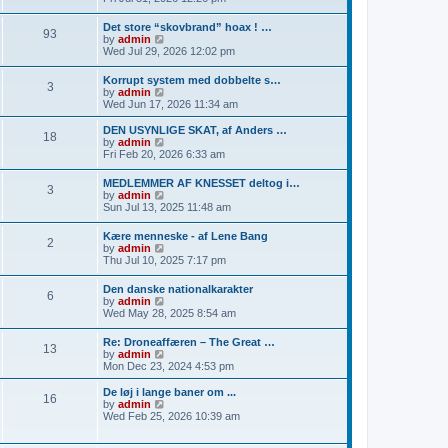
s
e
t
e
t
l
w
p
Det store “skovbrand” hoax ! …
a
93
t
o
V
by
admin
t
h
s
i
Wed Jul 29, 2026 12:02 pm
e
e
t
e
s
l
w
t
Korrupt system med dobbelte s…
a
3
t
p
V
by
admin
t
h
o
i
Wed Jun 17, 2026 11:34 am
e
e
s
e
s
l
t
w
t
DEN USYNLIGE SKAT, af Anders …
a
18
t
p
V
by
admin
t
h
o
i
Fri Feb 20, 2026 6:33 am
e
e
s
e
s
l
t
w
t
MEDLEMMER AF KNESSET deltog i…
a
3
t
p
V
by
admin
t
h
o
i
Sun Jul 13, 2025 11:48 am
e
e
s
e
s
l
t
w
t
Kære menneske - af Lene Bang
a
2
t
p
V
by
admin
t
h
o
i
Thu Jul 10, 2025 7:17 pm
e
e
s
e
s
l
t
w
t
Den danske nationalkarakter
a
6
t
p
V
by
admin
t
h
o
i
Wed May 28, 2025 8:54 am
e
e
s
e
s
l
t
w
t
Re: Droneaffæren – The Great …
a
13
t
p
V
by
admin
t
h
o
i
Mon Dec 23, 2024 4:53 pm
e
e
s
e
s
l
t
w
t
De løj i lange baner om ...
a
16
t
p
V
by
admin
t
h
o
i
Wed Feb 25, 2026 10:39 am
e
e
s
e
s
l
t
w
t