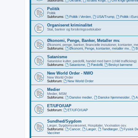
Subforums:
Ukraine
,
Israels Krige
,
Om krige generel
Politik
Politik
Subforums:
Politik i Verden
,
USA/Trump
,
Politik i Eur
Organiseret kriminalitet
Stat, banker og forsikringsselskaber
Økonomi, Penge, Banker, Metaller mv.
Økonomi, penge, banker, financielle instutioner, kontanter, me
Subforums:
Økonomi, Penge, kontanter, metaller mv.
,
B
Satanisme
Sataniske kulter, pædofili, handel med børn (child trafficking)
Subforums:
Satanisme
,
Pædofili
,
Beskyt børnene
New World Order - NWO
New World Order
Subforum:
New World Order
Medier
Medier, MSM
Subforums:
Danske medier
,
Danske hjemmesider
,
A
ET/UFO/UAP
Subforum:
ET/UFO/UAP
Sundhed/Sygdom
Læger, Sygdomsvæsenet, Hospitaler, Vxxination osv.
Subforums:
Cancer
,
Læger
,
Tandlæger
,
Fysisk D
Vacciner