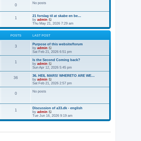
a
t
p
No posts
t
0
h
o
e
e
s
s
l
t
t
21 forslag til at skabe en be…
a
1
p
V
by
admin
t
o
i
Thu May 21, 2026 7:29 am
e
s
e
s
t
w
t
t
p
POSTS
LAST POST
h
o
e
s
Purpose of this website/forum
l
3
t
V
by
admin
a
i
Sat Feb 21, 2026 6:51 pm
t
e
e
w
Is the Second Coming back?
s
1
t
V
by
admin
t
h
i
Sun Apr 12, 2026 5:45 pm
p
e
e
o
l
w
36. HEIL MARS! WHERETO ARE WE…
s
36
a
t
V
by
admin
t
t
h
i
Sat Feb 21, 2026 2:57 pm
e
e
e
s
l
w
No posts
t
0
a
t
p
t
h
o
e
e
s
s
l
Discussion of a33.dk - english
t
t
a
1
V
by
admin
p
t
i
Tue Jun 16, 2026 9:19 am
o
e
e
s
s
w
t
t
t
p
h
o
e
s
l
t