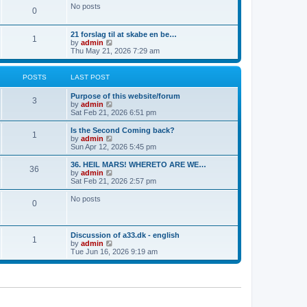
a
t
p
No posts
t
0
h
o
e
e
s
s
l
t
t
21 forslag til at skabe en be…
a
1
p
V
by
admin
t
o
i
Thu May 21, 2026 7:29 am
e
s
e
s
t
w
t
t
p
POSTS
LAST POST
h
o
e
s
Purpose of this website/forum
l
3
t
V
by
admin
a
i
Sat Feb 21, 2026 6:51 pm
t
e
e
w
Is the Second Coming back?
s
1
t
V
by
admin
t
h
i
Sun Apr 12, 2026 5:45 pm
p
e
e
o
l
w
36. HEIL MARS! WHERETO ARE WE…
s
36
a
t
V
by
admin
t
t
h
i
Sat Feb 21, 2026 2:57 pm
e
e
e
s
l
w
No posts
t
0
a
t
p
t
h
o
e
e
s
s
l
Discussion of a33.dk - english
t
t
a
1
V
by
admin
p
t
i
Tue Jun 16, 2026 9:19 am
o
e
e
s
s
w
t
t
t
p
h
o
e
s
l
t