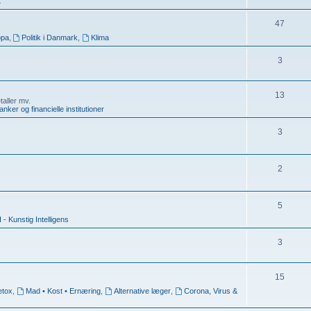
t
47
opa
,
Politik i Danmark
,
Klima
3
13
taller mv.
anker og financielle institutioner
3
2
5
I - Kunstig Intelligens
3
15
etox
,
Mad • Kost • Ernæring
,
Alternative læger
,
Corona, Virus &