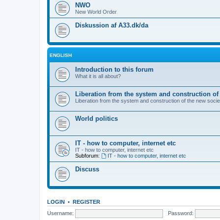
NWO
New World Order
Diskussion af A33.dk/da
ENGLISH
Introduction to this forum
What it is all about?
Liberation from the system and construction of
Liberation from the system and construction of the new socie
World politics
IT - how to computer, internet etc
IT - how to computer, internet etc
Subforum:
IT - how to computer, internet etc
Discuss
LOGIN
•
REGISTER
Username:
Password: