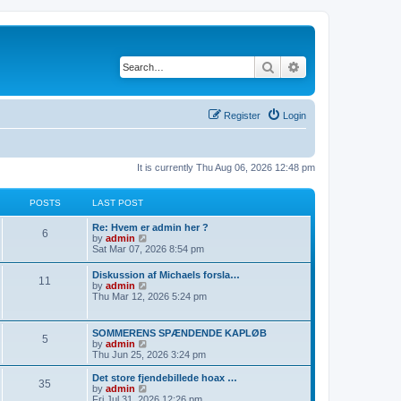
Search
Advanced search
Register
Login
It is currently Thu Aug 06, 2026 12:48 pm
POSTS
LAST POST
Re: Hvem er admin her ?
6
V
by
admin
i
Sat Mar 07, 2026 8:54 pm
e
w
Diskussion af Michaels forsla…
11
t
V
by
admin
h
i
Thu Mar 12, 2026 5:24 pm
e
e
l
w
a
t
SOMMERENS SPÆNDENDE KAPLØB
t
5
h
V
by
admin
e
e
i
Thu Jun 25, 2026 3:24 pm
s
l
e
t
a
w
p
Det store fjendebillede hoax …
t
35
t
o
V
by
admin
e
h
s
i
Fri Jul 31, 2026 12:26 pm