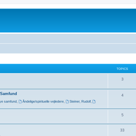
TOPICS
3
y Samfund
4
nye samfund
,
Åndelige/spirituelle vejledere
,
Steiner, Rudolf
,
5
33