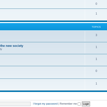
0
1
TOPICS
3
 the new society
1
ty
1
0
1
I forgot my password
|
Remember me