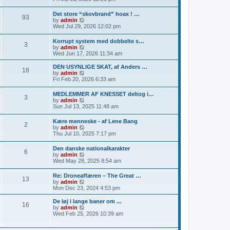
s
e
t
e
t
l
w
p
Det store “skovbrand” hoax ! …
a
93
t
o
V
by
admin
t
h
s
i
Wed Jul 29, 2026 12:02 pm
e
e
t
e
s
l
w
t
Korrupt system med dobbelte s…
a
3
t
p
V
by
admin
t
h
o
i
Wed Jun 17, 2026 11:34 am
e
e
s
e
s
l
t
w
t
DEN USYNLIGE SKAT, af Anders …
a
18
t
p
V
by
admin
t
h
o
i
Fri Feb 20, 2026 6:33 am
e
e
s
e
s
l
t
w
t
MEDLEMMER AF KNESSET deltog i…
a
3
t
p
V
by
admin
t
h
o
i
Sun Jul 13, 2025 11:48 am
e
e
s
e
s
l
t
w
t
Kære menneske - af Lene Bang
a
2
t
p
V
by
admin
t
h
o
i
Thu Jul 10, 2025 7:17 pm
e
e
s
e
s
l
t
w
t
Den danske nationalkarakter
a
6
t
p
V
by
admin
t
h
o
i
Wed May 28, 2025 8:54 am
e
e
s
e
s
l
t
w
t
Re: Droneaffæren – The Great …
a
13
t
p
V
by
admin
t
h
o
i
Mon Dec 23, 2024 4:53 pm
e
e
s
e
s
l
t
w
t
De løj i lange baner om ...
a
16
t
p
V
by
admin
t
h
o
i
Wed Feb 25, 2026 10:39 am
e
e
s
e
s
l
t
w
t