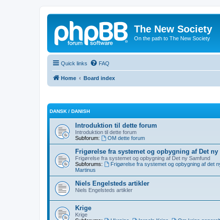
The New Society
On the path to The New Society
Quick links
FAQ
Home
Board index
DANSK / DANISH
Introduktion til dette forum
Introduktion til dette forum
Subforum:
OM dette forum
Frigørelse fra systemet og opbygning af Det n
Frigørelse fra systemet og opbygning af Det ny Samfund
Subforums:
Frigørelse fra systemet og opbygning af det 
Martinus
Niels Engelsteds artikler
Niels Engelsteds artikler
Krige
Krige