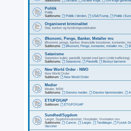
Subforums:
Ukraine
,
Israels Krige
,
Om krige generel
Politik
Politik
Subforums:
Politik i Verden
,
USA/Trump
,
Politik i Eur
Organiseret kriminalitet
Stat, banker og forsikringsselskaber
Økonomi, Penge, Banker, Metaller mv.
Økonomi, penge, banker, financielle instutioner, kontanter, me
Subforums:
Økonomi, Penge, kontanter, metaller mv.
,
B
Satanisme
Sataniske kulter, pædofili, handel med børn (child trafficking)
Subforums:
Satanisme
,
Pædofili
,
Beskyt børnene
New World Order - NWO
New World Order
Subforum:
New World Order
Medier
Medier, MSM
Subforums:
Danske medier
,
Danske hjemmesider
,
A
ET/UFO/UAP
Subforum:
ET/UFO/UAP
Sundhed/Sygdom
Læger, Sygdomsvæsenet, Hospitaler, Vxxination osv.
Subforums:
Cancer
,
Læger
,
Tandlæger
,
Fysisk D
Vacciner